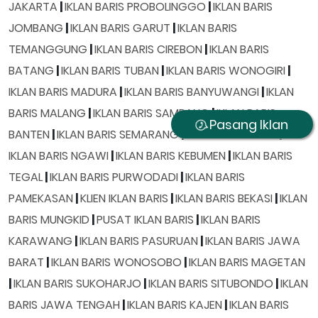
JAKARTA
|
IKLAN BARIS PROBOLINGGO
|
IKLAN BARIS
JOMBANG
|
IKLAN BARIS GARUT
|
IKLAN BARIS
TEMANGGUNG
|
IKLAN BARIS CIREBON
|
IKLAN BARIS
BATANG
|
IKLAN BARIS TUBAN
|
IKLAN BARIS WONOGIRI
|
IKLAN BARIS MADURA
|
IKLAN BARIS BANYUWANGI
|
IKLAN
BARIS MALANG
|
IKLAN BARIS SAMPANG
|
IKLAN BARIS
Pasang Iklan
BANTEN
|
IKLAN BARIS SEMARANG
|
IKLAN BARIS BATU
|
IKLAN BARIS NGAWI
|
IKLAN BARIS KEBUMEN
|
IKLAN BARIS
TEGAL
|
IKLAN BARIS PURWODADI
|
IKLAN BARIS
PAMEKASAN
|
KLIEN IKLAN BARIS
|
IKLAN BARIS BEKASI
|
IKLAN
BARIS MUNGKID
|
PUSAT IKLAN BARIS
|
IKLAN BARIS
KARAWANG
|
IKLAN BARIS PASURUAN
|
IKLAN BARIS JAWA
BARAT
|
IKLAN BARIS WONOSOBO
|
IKLAN BARIS MAGETAN
|
IKLAN BARIS SUKOHARJO
|
IKLAN BARIS SITUBONDO
|
IKLAN
BARIS JAWA TENGAH
|
IKLAN BARIS KAJEN
|
IKLAN BARIS