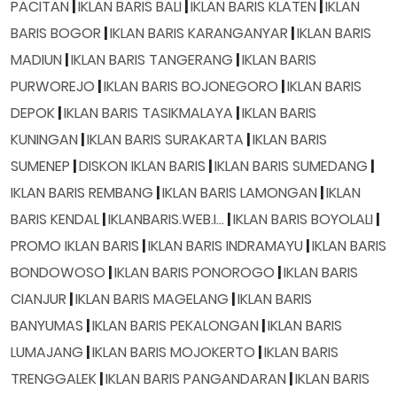
PACITAN
|
IKLAN BARIS BALI
|
IKLAN BARIS KLATEN
|
IKLAN
BARIS BOGOR
|
IKLAN BARIS KARANGANYAR
|
IKLAN BARIS
MADIUN
|
IKLAN BARIS TANGERANG
|
IKLAN BARIS
PURWOREJO
|
IKLAN BARIS BOJONEGORO
|
IKLAN BARIS
DEPOK
|
IKLAN BARIS TASIKMALAYA
|
IKLAN BARIS
KUNINGAN
|
IKLAN BARIS SURAKARTA
|
IKLAN BARIS
SUMENEP
|
DISKON IKLAN BARIS
|
IKLAN BARIS SUMEDANG
|
IKLAN BARIS REMBANG
|
IKLAN BARIS LAMONGAN
|
IKLAN
BARIS KENDAL
|
IKLANBARIS.WEB.I...
|
IKLAN BARIS BOYOLALI
|
PROMO IKLAN BARIS
|
IKLAN BARIS INDRAMAYU
|
IKLAN BARIS
BONDOWOSO
|
IKLAN BARIS PONOROGO
|
IKLAN BARIS
CIANJUR
|
IKLAN BARIS MAGELANG
|
IKLAN BARIS
BANYUMAS
|
IKLAN BARIS PEKALONGAN
|
IKLAN BARIS
LUMAJANG
|
IKLAN BARIS MOJOKERTO
|
IKLAN BARIS
TRENGGALEK
|
IKLAN BARIS PANGANDARAN
|
IKLAN BARIS